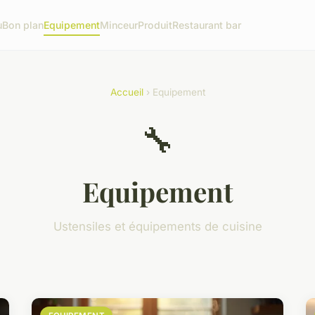
u
Bon plan
Equipement
Minceur
Produit
Restaurant bar
Accueil
› Equipement
🔧
Equipement
Ustensiles et équipements de cuisine