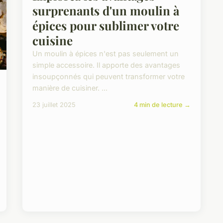
surprenants d'un moulin à
épices pour sublimer votre
cuisine
Un moulin à épices n'est pas seulement un
simple accessoire. Il apporte des avantages
insoupçonnés qui peuvent transformer votre
manière de cuisiner. ...
23 juillet 2025
4 min de lecture →