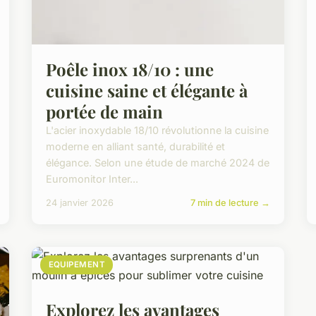
Poêle inox 18/10 : une
cuisine saine et élégante à
portée de main
L'acier inoxydable 18/10 révolutionne la cuisine
moderne en alliant santé, durabilité et
élégance. Selon une étude de marché 2024 de
Euromonitor Inter...
24 janvier 2026
7 min de lecture →
EQUIPEMENT
Explorez les avantages