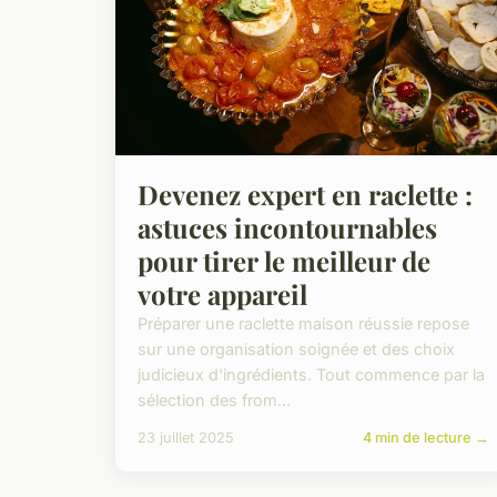
Devenez expert en raclette :
astuces incontournables
pour tirer le meilleur de
votre appareil
Préparer une raclette maison réussie repose
sur une organisation soignée et des choix
judicieux d'ingrédients. Tout commence par la
sélection des from...
23 juillet 2025
4 min de lecture →