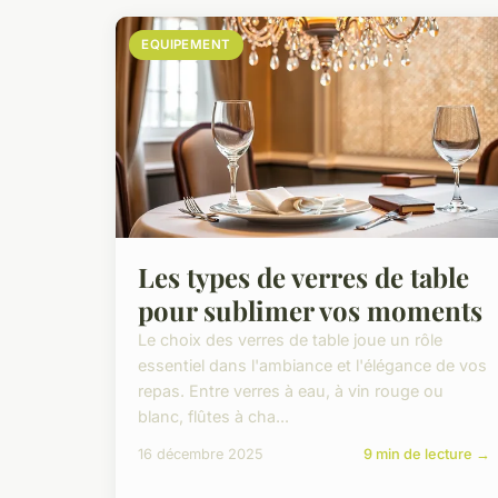
EQUIPEMENT
Les types de verres de table
pour sublimer vos moments
Le choix des verres de table joue un rôle
essentiel dans l'ambiance et l'élégance de vos
repas. Entre verres à eau, à vin rouge ou
blanc, flûtes à cha...
16 décembre 2025
9 min de lecture →