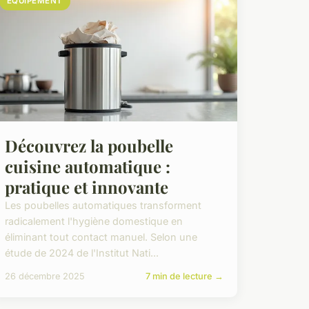
EQUIPEMENT
Découvrez la poubelle
cuisine automatique :
pratique et innovante
Les poubelles automatiques transforment
radicalement l'hygiène domestique en
éliminant tout contact manuel. Selon une
étude de 2024 de l'Institut Nati...
26 décembre 2025
7 min de lecture →