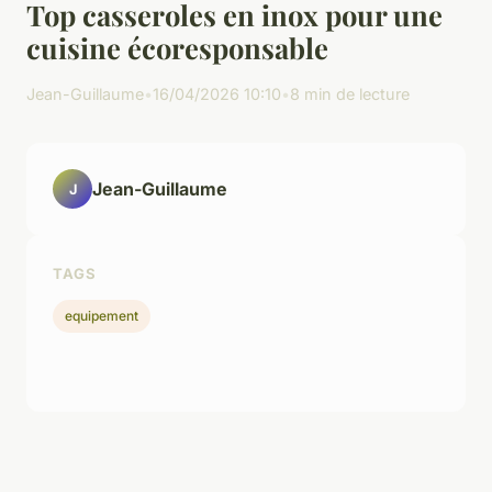
Top casseroles en inox pour une
cuisine écoresponsable
Jean-Guillaume
•
16/04/2026 10:10
•
8 min de lecture
Jean-Guillaume
J
TAGS
equipement