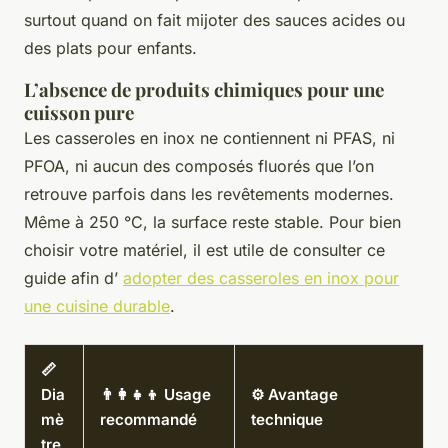
surtout quand on fait mijoter des sauces acides ou
des plats pour enfants.
L’absence de produits chimiques pour une
cuisson pure
Les casseroles en inox ne contiennent ni PFAS, ni
PFOA, ni aucun des composés fluorés que l’on
retrouve parfois dans les revêtements modernes.
Même à 250 °C, la surface reste stable. Pour bien
choisir votre matériel, il est utile de consulter ce
guide afin d’
adopter des casseroles en inox pour
une cuisine durable
.
📏
Dia
👨‍👩‍👧‍👦 Usage
⚙️ Avantage
mè
recommandé
technique
tre