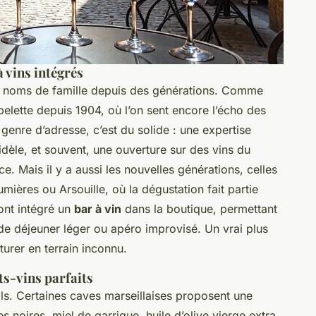
à vins intégrés
es noms de famille depuis des générations. Comme
lette depuis 1904, où l’on sent encore l’écho des
genre d’adresse, c’est du solide : une expertise
fidèle, et souvent, une ouverture sur des vins du
. Mais il y a aussi les nouvelles générations, celles
ières ou Arsouille, où la dégustation fait partie
 ont intégré un
bar à vin
dans la boutique, permettant
ode déjeuner léger ou apéro improvisé. Un vrai plus
turer en terrain inconnu.
ts-vins parfaits
ails. Certaines caves marseillaises proposent une
es noires, miel de garrigue, huile d’olive vierge extra,