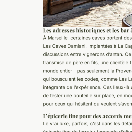
Les adresses historiques et les bar 
À Marseille, certaines caves portent d
Les Caves Damiani, implantées à La Cape
discussions entre vignerons d’antan. Ce 
transmise de père en fils, une clientèle 
monde entier - pas seulement la Provence
qui bousculent les codes, comme Les Lum
intégrante de l’expérience. Ces lieux-là
de tester une bouteille sur place, en m
pour ceux qui hésitent ou veulent s’aven
L’épicerie fine pour des accords me
Le vrai luxe, parfois, c’est dans les dét
épicerie fine de terroir : tapenade d’oliv