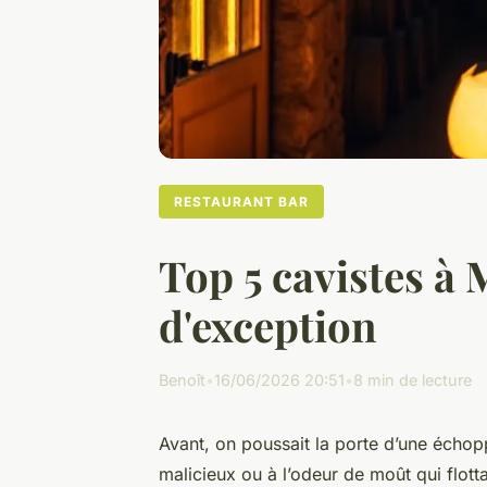
RESTAURANT BAR
Top 5 cavistes à 
d'exception
Benoît
•
16/06/2026 20:51
•
8 min de lecture
Avant, on poussait la porte d’une échoppe
malicieux ou à l’odeur de moût qui flottai