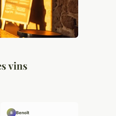
es vins
Benoît
B