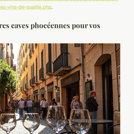
des-vins-de-qualite.php
.
ures caves phocéennes pour vos