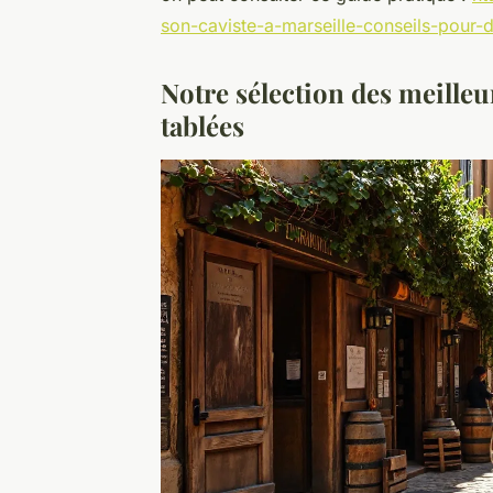
son-caviste-a-marseille-conseils-pour-
Notre sélection des meille
tablées